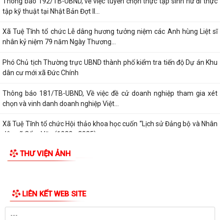
Thông báo 192/TB-UBND, về việc tuyển chọn thực tập sinh nữ đi thực
tập kỹ thuật tại Nhật Bản Đợt II...
Xã Tuệ Tĩnh tổ chức Lễ dâng hương tưởng niệm các Anh hùng Liệt sĩ
nhân kỷ niệm 79 năm Ngày Thương...
Phó Chủ tịch Thường trực UBND thành phố kiểm tra tiến độ Dự án Khu
dân cư mới xã Đức Chính
Thông báo 181/TB-UBND, Về việc đề cử doanh nghiệp tham gia xét
chọn và vinh danh doanh nghiệp Việt...
Xã Tuệ Tĩnh tổ chức Hội thảo khoa học cuốn “Lịch sử Đảng bộ và Nhân
dân xã Cẩm Văn (1930 - 2025)
THƯ VIỆN ẢNH
Nghị quyết điều chỉnh, bổ sung (lần 2) kế hoạch đầu tư công năm 2026
Kế hoạch 254 triển khai thực hiện Nghị định số 142/2026/NĐ-CP của
Chính phủ quy định chi tiết một...
Kỳ họp thứ Năm HĐND xã Tuệ Tĩnh khóa II xem xét nhiều nội dung
quan trọng về phát triển kinh tế -...