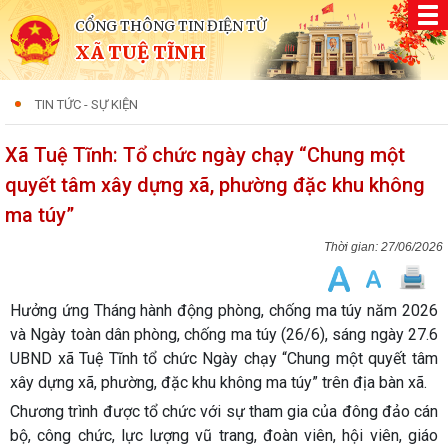
CỔNG THÔNG TIN ĐIỆN TỬ
XÃ TUỆ TĨNH
TIN TỨC - SỰ KIỆN
Xã Tuệ Tĩnh: Tổ chức ngày chạy “Chung một
quyết tâm xây dựng xã, phường đặc khu không
ma túy”
27/06/2026
Hưởng ứng Tháng hành động phòng, chống ma túy năm 2026
và Ngày toàn dân phòng, chống ma túy (26/6), sáng ngày 27.6
UBND xã Tuệ Tĩnh tổ chức Ngày chạy “Chung một quyết tâm
xây dựng xã, phường, đặc khu không ma túy” trên địa bàn xã.
Chương trình được tổ chức với sự tham gia của đông đảo cán
bộ, công chức, lực lượng vũ trang, đoàn viên, hội viên, giáo