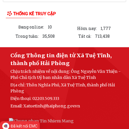
Xã Tuệ Tĩnh triển khai rà soát, đánh giá thành viên hộ nghèo, hộ cận
nghèo theo Nghị quyết số...
Xã Tuệ Tĩnh tổ chức các đoàn thăm, tặng quà Mẹ Việt Nam Anh hùng,
người có công và thân nhân liệt...
Kế hoạch 214/KH-UBND Triển khai thực hiện Quyết định số 350/QĐ-
TTg ngày 26/02/2026 của Thủ tướng...
Nghị quyết số 13/NQ-HĐND về Đề án sắp xếp các thôn trên địa bàn xã
LIÊN KẾT WEB SITE
Tuệ Tĩnh
Đảng ủy xã sơ kết công tác xây dựng Đảng, Chính quyền, MTTQ và các
tổ chức CTXH 6 tháng đầu năm.
THỐNG KÊ TRUY CẬP
Thông báo số 175 Về việc Phê duyệt Chương trình đẩy mạnh hợp tác
trong nước và quốc tế về khoa học,...
Đang online:
10
Hôm nay:
1,777
Đan Tràng đăng quang Giải bóng đá thanh niên xã Tuệ Tĩnh hè 2026
Trong tuần:
35,508
Tất cả:
713,438
Đã kết nối EMC