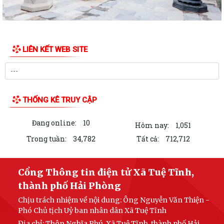
LIÊN KẾT WEB SITE
THỐNG KÊ TRUY CẬP
Đang online:
10
Hôm nay:
1,051
Trong tuần:
34,782
Tất cả:
712,712
Cổng Thông tin điện tử Xã Tuệ Tĩnh,
thành phố Hải Phòng
Chịu trách nhiệm về nội dung: Ông Nguyễn Văn Thiện -
Phó Chủ tịch Uỷ ban nhân dân Xã Tuệ Tĩnh
Địa chỉ: Thôn Nghĩa Phú, Xã Tuệ Tĩnh, thành phố Hải