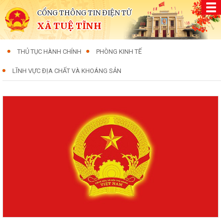
CỔNG THÔNG TIN ĐIỆN TỬ
XÃ TUỆ TĨNH
THỦ TỤC HÀNH CHÍNH
PHÒNG KINH TẾ
LĨNH VỰC ĐỊA CHẤT VÀ KHOÁNG SẢN