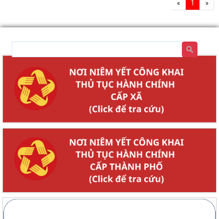
«
1
»