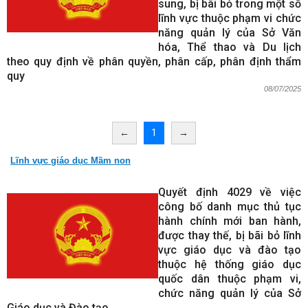
sung, bị bãi bỏ trong một số
lĩnh vực thuộc phạm vi chức
năng quản lý của Sở Văn
hóa, Thể thao và Du lịch
theo quy định về phân quyền, phân cấp, phân định thẩm
quy
08/07/2025
←
1
→
Lĩnh vực giáo dục Mầm non
Quyết định 4029 về việc
công bố danh mục thủ tục
hành chính mới ban hành,
được thay thế, bị bãi bỏ lĩnh
vực giáo dục và đào tạo
thuộc hệ thống giáo dục
quốc dân thuộc phạm vi,
chức năng quản lý của Sở
Giáo dục và Đào tạo