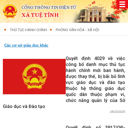
CỔNG THÔNG TIN ĐIỆN TỬ
XÃ TUỆ TĨNH
THỦ TỤC HÀNH CHÍNH
PHÒNG VĂN HÓA - XÃ HỘI
Các cơ sở giáo dục khác
Quyết định 4029 về việc
công bố danh mục thủ tục
hành chính mới ban hành,
được thay thế, bị bãi bỏ lĩnh
vực giáo dục và đào tạo
thuộc hệ thống giáo dục
quốc dân thuộc phạm vi,
chức năng quản lý của Sở
Giáo dục và Đào tạo
18/10/2025
Quyết định số 3917/QĐ-