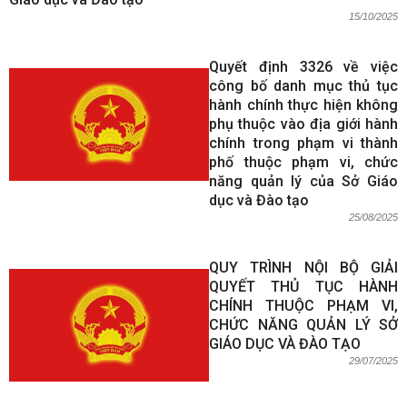
15/10/2025
Quyết định 3326 về việc
công bố danh mục thủ tục
hành chính thực hiện không
phụ thuộc vào địa giới hành
chính trong phạm vi thành
phố thuộc phạm vi, chức
năng quản lý của Sở Giáo
dục và Đào tạo
25/08/2025
QUY TRÌNH NỘI BỘ GIẢI
QUYẾT THỦ TỤC HÀNH
CHÍNH THUỘC PHẠM VI,
CHỨC NĂNG QUẢN LÝ SỞ
GIÁO DỤC VÀ ĐÀO TẠO
29/07/2025