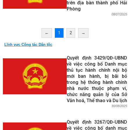
trên địa bàn thành phố Hải
Phòng
08/07/2025
←
1
2
→
Lĩnh vực Công tác Dân tộc
Quyết định 3429/QĐ-UBND
về việc công bố Danh mục
thủ tục hành chính nội bộ
mới ban hành, bị bãi bỏ
trong hệ thống hành chính
nhà nước thuộc phạm vi,
chức năng quản lý của Sở
Văn hoá, Thể thao và Du lịch
30/08/2025
Quyết định 3267/QĐ-UBND
về việc công bố danh mục