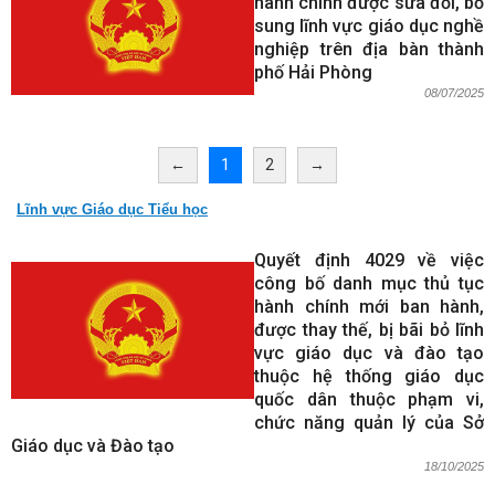
hành chính được sửa đổi, bổ
sung lĩnh vực giáo dục nghề
nghiệp trên địa bàn thành
phố Hải Phòng
08/07/2025
←
1
2
→
Lĩnh vực Giáo dục Tiểu học
Quyết định 4029 về việc
công bố danh mục thủ tục
hành chính mới ban hành,
được thay thế, bị bãi bỏ lĩnh
vực giáo dục và đào tạo
thuộc hệ thống giáo dục
quốc dân thuộc phạm vi,
chức năng quản lý của Sở
Giáo dục và Đào tạo
18/10/2025