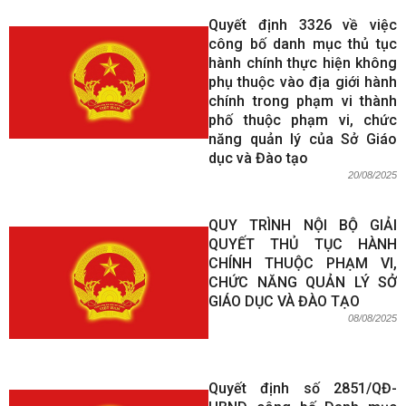
Quyết định 3326 về việc
công bố danh mục thủ tục
hành chính thực hiện không
phụ thuộc vào địa giới hành
chính trong phạm vi thành
phố thuộc phạm vi, chức
năng quản lý của Sở Giáo
dục và Đào tạo
20/08/2025
QUY TRÌNH NỘI BỘ GIẢI
QUYẾT THỦ TỤC HÀNH
CHÍNH THUỘC PHẠM VI,
CHỨC NĂNG QUẢN LÝ SỞ
GIÁO DỤC VÀ ĐÀO TẠO
08/08/2025
Quyết định số 2851/QĐ-