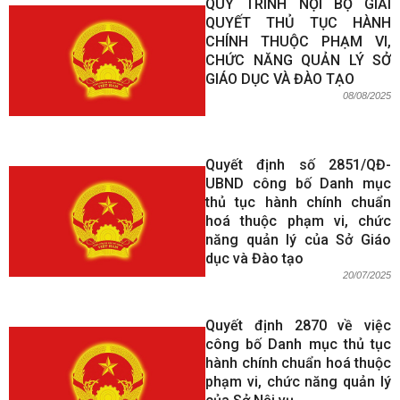
QUY TRÌNH NỘI BỘ GIẢI
QUYẾT THỦ TỤC HÀNH
CHÍNH THUỘC PHẠM VI,
CHỨC NĂNG QUẢN LÝ SỞ
GIÁO DỤC VÀ ĐÀO TẠO
08/08/2025
Quyết định số 2851/QĐ-
UBND công bố Danh mục
thủ tục hành chính chuẩn
hoá thuộc phạm vi, chức
năng quản lý của Sở Giáo
dục và Đào tạo
20/07/2025
Quyết định 2870 về việc
công bố Danh mục thủ tục
hành chính chuẩn hoá thuộc
phạm vi, chức năng quản lý