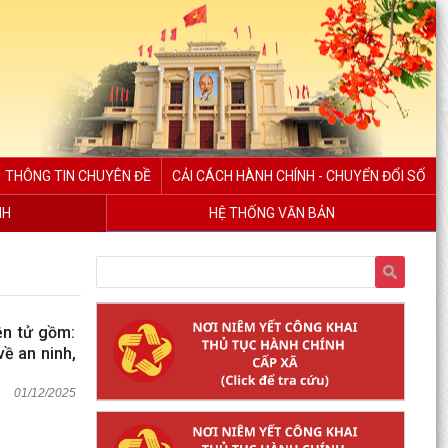
THÔNG TIN CHUYÊN ĐỀ
CẢI CÁCH HÀNH CHÍNH - CHUYỂN ĐỔI SỐ
NH
HỆ THỐNG VĂN BẢN
ện tử gồm:
về an ninh,
01/12/2025