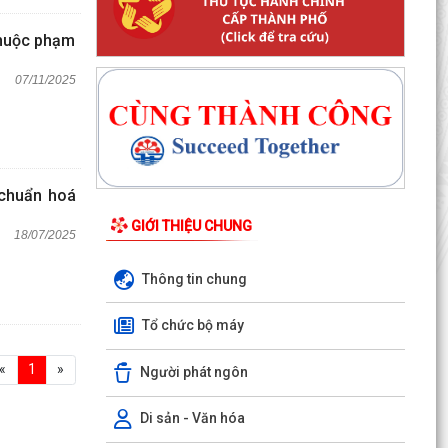
 thuộc phạm
07/11/2025
huẩn hoá
GIỚI THIỆU CHUNG
18/07/2025
Thông tin chung
Tổ chức bộ máy
«
1
»
Người phát ngôn
Di sản - Văn hóa