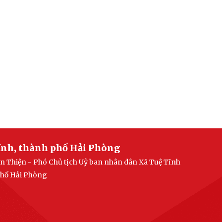
ĩnh, thành phố Hải Phòng
n Thiện - Phó Chủ tịch Uỷ ban nhân dân Xã Tuệ Tĩnh
 phố Hải Phòng