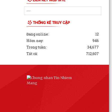
THỐNG KÊ TRUY CẬP
Đang online:
12
Hôm nay:
946
Trong tuần:
34,677
Tất cả:
712,607