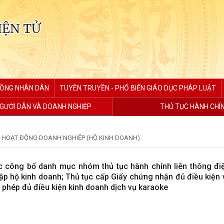
IỆN TỬ
ĐỒNG NHÂN DÂN
TUYÊN TRUYỀN - PHỔ BIẾN GIÁO DỤC PHÁP LUẬT
GƯỜI DÂN VÀ DOANH NGHIỆP
THỦ TỤC HÀNH CHÍ
 HOẠT ĐỘNG DOANH NGHIỆP (HỘ KINH DOANH)
c công bố danh mục nhóm thủ tục hành chính liên thông đi
ập hộ kinh doanh; Thủ tục cấp Giấy chứng nhận đủ điều kiện 
ấy phép đủ điều kiện kinh doanh dịch vụ karaoke