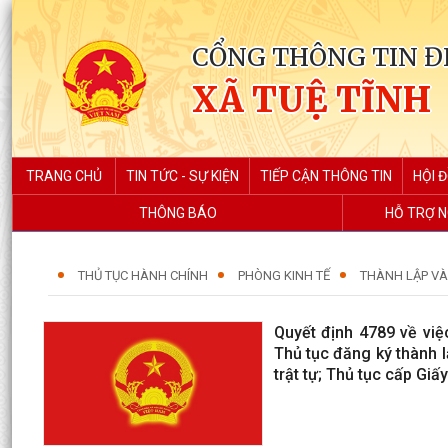
CỔNG THÔNG TIN Đ
XÃ TUỆ TĨNH
TRANG CHỦ
TIN TỨC - SỰ KIỆN
TIẾP CẬN THÔNG TIN
HỘI 
THÔNG BÁO
HỖ TRỢ N
THỦ TỤC HÀNH CHÍNH
PHÒNG KINH TẾ
THÀNH LẬP VÀ
Quyết định 4789 về việ
Thủ tục đăng ký thành l
trật tự; Thủ tục cấp Gi