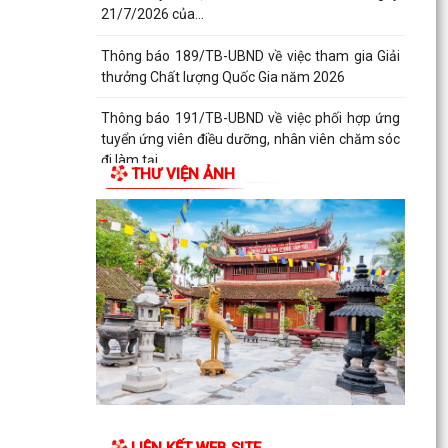
21/7/2026 của...
Thông báo 189/TB-UBND về việc tham gia Giải
thưởng Chất lượng Quốc Gia năm 2026
Thông báo 191/TB-UBND về việc phối hợp ứng
tuyển ứng viên điều dưỡng, nhân viên chăm sóc
đi làm tại...
THƯ VIỆN ẢNH
Thông báo 193/TB-UBND về việc niêm yết công
khai Quyết định số 2943/TB-UBND, ngày
27/7/2026 của...
LIÊN KẾT WEB SITE