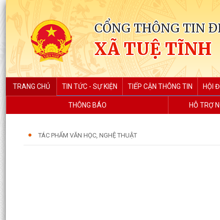
CỔNG THÔNG TIN Đ
XÃ TUỆ TĨNH
TRANG CHỦ
TIN TỨC - SỰ KIỆN
TIẾP CẬN THÔNG TIN
HỘI 
THÔNG BÁO
HỖ TRỢ N
TÁC PHẨM VĂN HỌC, NGHỆ THUẬT