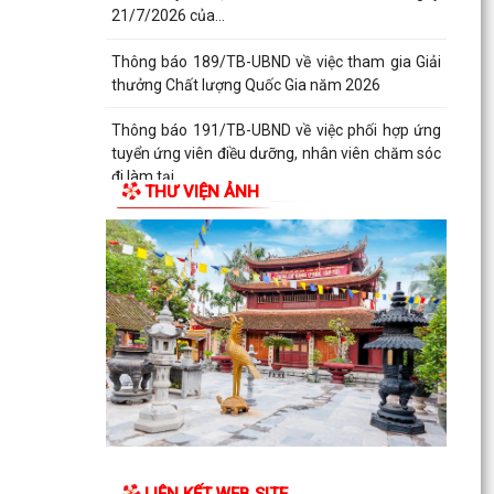
21/7/2026 của...
Thông báo 189/TB-UBND về việc tham gia Giải
thưởng Chất lượng Quốc Gia năm 2026
Thông báo 191/TB-UBND về việc phối hợp ứng
tuyển ứng viên điều dưỡng, nhân viên chăm sóc
đi làm tại...
THƯ VIỆN ẢNH
Thông báo 193/TB-UBND về việc niêm yết công
khai Quyết định số 2943/TB-UBND, ngày
27/7/2026 của...
LIÊN KẾT WEB SITE