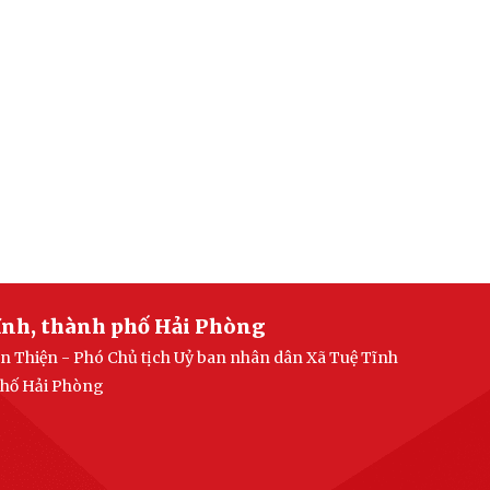
ĩnh, thành phố Hải Phòng
n Thiện - Phó Chủ tịch Uỷ ban nhân dân Xã Tuệ Tĩnh
 phố Hải Phòng