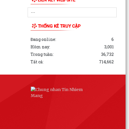
THỐNG KÊ TRUY CẬP
Đang online:
6
Hôm nay:
3,001
Trong tuần:
36,732
Tất cả:
714,662