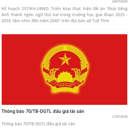
24/07/2026
Kế hoạch 257/KH-UBND, Triển khai thực hiện Đề án “Đưa tiếng
Anh thành ngôn ngữ thứ hai trong trường học giai đoạn 2025 -
2035, tầm nhìn đến năm 2045” trên địa bàn xã Tuệ Tĩnh
Thông báo 70/TB-DGTL đấu giá tài sản
17/07/2026
Thông báo 70/TB-DGTL đấu giá tài sản