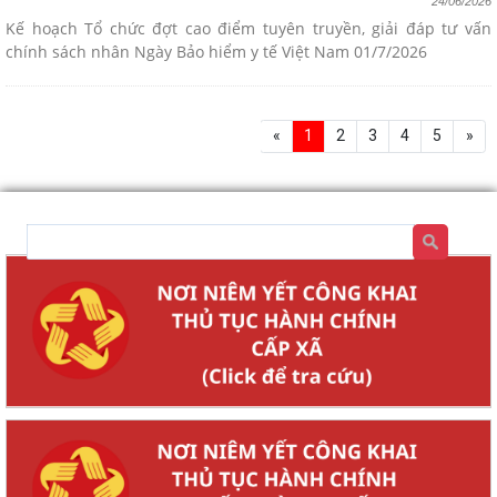
24/06/2026
Kế hoạch Tổ chức đợt cao điểm tuyên truyền, giải đáp tư vấn
chính sách nhân Ngày Bảo hiểm y tế Việt Nam 01/7/2026
«
1
2
3
4
5
»