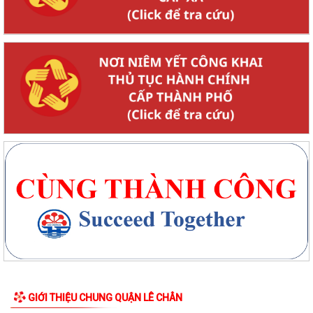
GIỚI THIỆU CHUNG QUẬN LÊ CHÂN