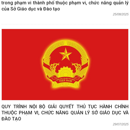
trong phạm vi thành phố thuộc phạm vi, chức năng quản lý
của Sở Giáo dục và Đào tạo
25/08/2025
QUY TRÌNH NỘI BỘ GIẢI QUYẾT THỦ TỤC HÀNH CHÍNH
THUỘC PHẠM VI, CHỨC NĂNG QUẢN LÝ SỞ GIÁO DỤC VÀ
ĐÀO TẠO
29/07/2025