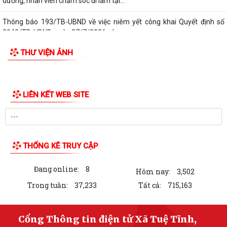
dưỡng, nhân viên chăm sóc đi làm tại...
Thông báo 193/TB-UBND về việc niêm yết công khai Quyết định số
2943/TB-UBND, ngày 27/7/2026 của...
THƯ VIỆN ẢNH