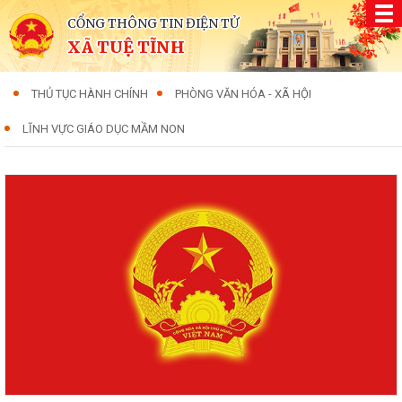
CỔNG THÔNG TIN ĐIỆN TỬ
XÃ TUỆ TĨNH
THỦ TỤC HÀNH CHÍNH
PHÒNG VĂN HÓA - XÃ HỘI
LĨNH VỰC GIÁO DỤC MẦM NON