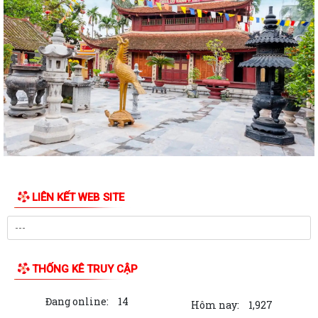
LIÊN KẾT WEB SITE
THỐNG KÊ TRUY CẬP
Đang online:
14
Hôm nay:
1,927