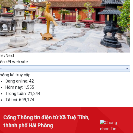
rev
Next
iên kết web site
hống kê truy cập
Đang online:
42
Hôm nay:
1,555
Trong tuần:
21,244
Tất cả:
699,174
Cổng Thông tin điện tử Xã Tuệ Tĩnh,
thành phố Hải Phòng