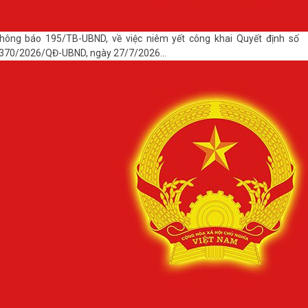
hông báo 195/TB-UBND, về việc niêm yết công khai Quyết định số
370/2026/QĐ-UBND, ngày 27/7/2026...