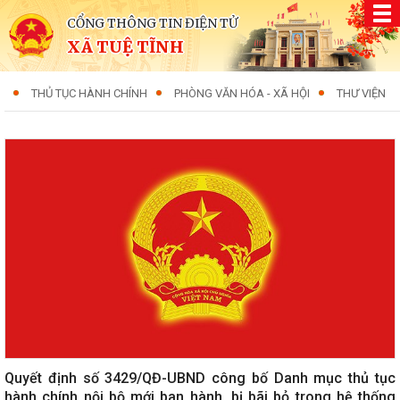
CỔNG THÔNG TIN ĐIỆN TỬ
XÃ TUỆ TĨNH
THỦ TỤC HÀNH CHÍNH
PHÒNG VĂN HÓA - XÃ HỘI
THƯ VIỆN
Quyết định số 3429/QĐ-UBND công bố Danh mục thủ tục
hành chính nội bộ mới ban hành, bị bãi bỏ trong hệ thống