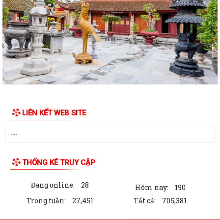
LIÊN KẾT WEB SITE
THỐNG KÊ TRUY CẬP
Đang online:
28
Hôm nay:
190
Trong tuần:
27,451
Tất cả:
705,381