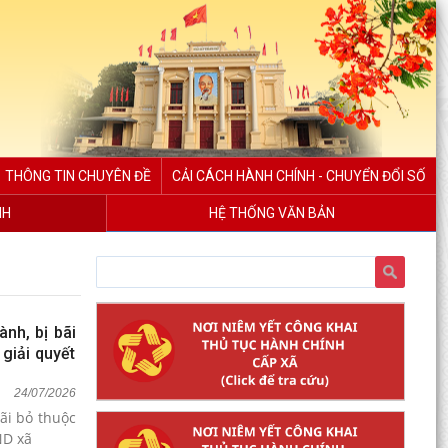
THÔNG TIN CHUYÊN ĐỀ
CẢI CÁCH HÀNH CHÍNH - CHUYỂN ĐỔI SỐ
NH
HỆ THỐNG VĂN BẢN
nh, bị bãi
giải quyết
24/07/2026
ãi bỏ thuộc
ND xã