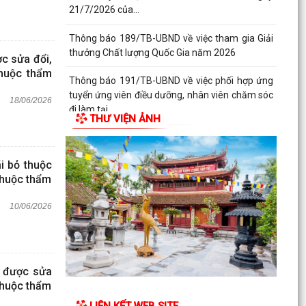
21/7/2026 của...
Thông báo 189/TB-UBND về việc tham gia Giải
thưởng Chất lượng Quốc Gia năm 2026
c sửa đổi,
thuộc thẩm
Thông báo 191/TB-UBND về việc phối hợp ứng
tuyển ứng viên điều dưỡng, nhân viên chăm sóc
18/06/2026
đi làm tại...
THƯ VIỆN ẢNH
Thông báo 193/TB-UBND về việc niêm yết công
khai Quyết định số 2943/TB-UBND, ngày
i bỏ thuộc
27/7/2026 của...
thuộc thẩm
10/06/2026
h được sửa
thuộc thẩm
LIÊN KẾT WEB SITE