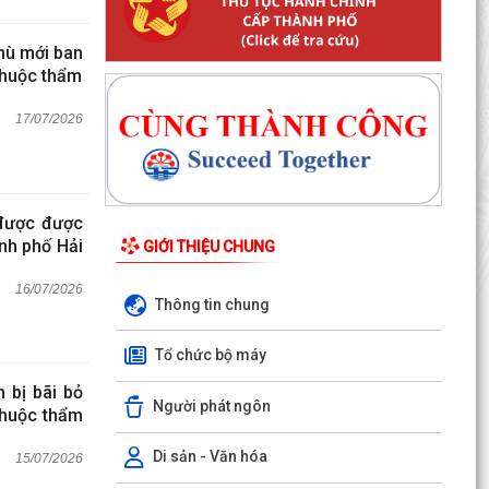
hù mới ban
thuộc thẩm
17/07/2026
 được được
ành phố Hải
GIỚI THIỆU CHUNG
16/07/2026
Thông tin chung
Tổ chức bộ máy
 bị bãi bỏ
Người phát ngôn
thuộc thẩm
Di sản - Văn hóa
15/07/2026