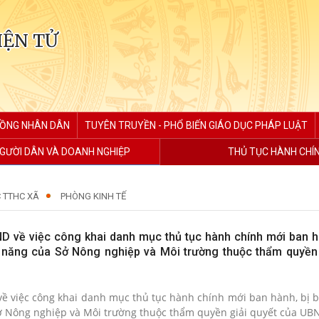
IỆN TỬ
ĐỒNG NHÂN DÂN
TUYÊN TRUYỀN - PHỔ BIẾN GIÁO DỤC PHÁP LUẬT
GƯỜI DÂN VÀ DOANH NGHIỆP
THỦ TỤC HÀNH CHÍ
 TTHC XÃ
PHÒNG KINH TẾ
về việc công khai danh mục thủ tục hành chính mới ban hà
 năng của Sở Nông nghiệp và Môi trường thuộc thẩm quyền 
 việc công khai danh mục thủ tục hành chính mới ban hành, bị b
 Nông nghiệp và Môi trường thuộc thẩm quyền giải quyết của UB