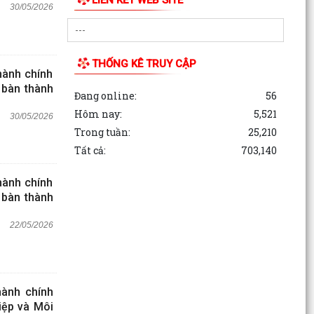
30/05/2026
THỐNG KÊ TRUY CẬP
ành chính
 bàn thành
Đang online:
56
Hôm nay:
5,521
30/05/2026
Trong tuần:
25,210
Tất cả:
703,140
ành chính
 bàn thành
22/05/2026
ành chính
iệp và Môi