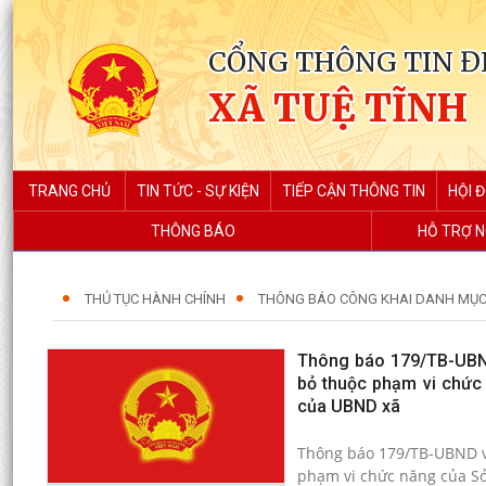
CỔNG THÔNG TIN Đ
XÃ TUỆ TĨNH
TRANG CHỦ
TIN TỨC - SỰ KIỆN
TIẾP CẬN THÔNG TIN
HỘI 
THÔNG BÁO
HỖ TRỢ N
THỦ TỤC HÀNH CHÍNH
THÔNG BÁO CÔNG KHAI DANH MỤC
Thông báo 179/TB-UBND 
bỏ thuộc phạm vi chức
của UBND xã
Thông báo 179/TB-UBND về
phạm vi chức năng của Sở