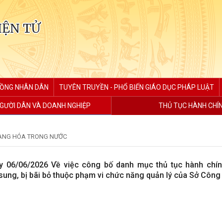
IỆN TỬ
ĐỒNG NHÂN DÂN
TUYÊN TRUYỀN - PHỔ BIẾN GIÁO DỤC PHÁP LUẬT
GƯỜI DÂN VÀ DOANH NGHIỆP
THỦ TỤC HÀNH CHÍ
ÀNG HÓA TRONG NƯỚC
 06/06/2026 Về việc công bố danh mục thủ tục hành chín
 sung, bị bãi bỏ thuộc phạm vi chức năng quản lý của Sở Côn