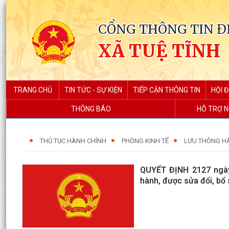
CỔNG THÔNG TIN Đ
XÃ TUỆ TĨNH
TRANG CHỦ
TIN TỨC - SỰ KIỆN
TIẾP CẬN THÔNG TIN
HỘI 
THÔNG BÁO
HỖ TRỢ N
THỦ TỤC HÀNH CHÍNH
PHÒNG KINH TẾ
LƯU THÔNG H
QUYẾT ĐỊNH 2127 ngày
hành, được sửa đổi, bổ