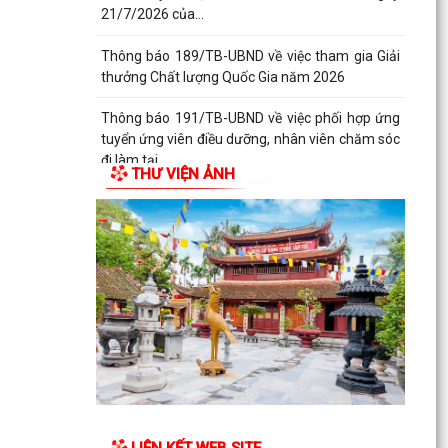
21/7/2026 của...
Thông báo 189/TB-UBND về việc tham gia Giải
thưởng Chất lượng Quốc Gia năm 2026
Thông báo 191/TB-UBND về việc phối hợp ứng
tuyển ứng viên điều dưỡng, nhân viên chăm sóc
đi làm tại...
THƯ VIỆN ẢNH
Thông báo 193/TB-UBND về việc niêm yết công
khai Quyết định số 2943/TB-UBND, ngày
27/7/2026 của...
LIÊN KẾT WEB SITE