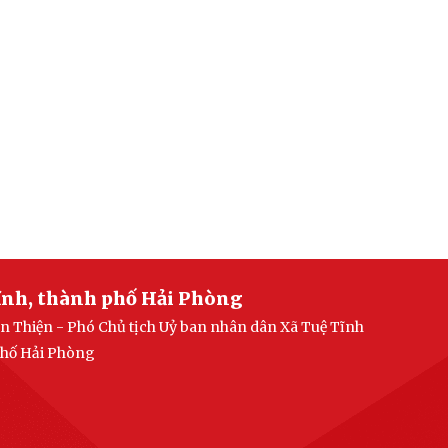
ĩnh, thành phố Hải Phòng
n Thiện - Phó Chủ tịch Uỷ ban nhân dân Xã Tuệ Tĩnh
 phố Hải Phòng