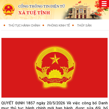
CỔNG THÔNG TIN ĐIỆN TỬ
XÃ TUỆ TĨNH
THỦ TỤC HÀNH CHÍNH
PHÒNG KINH TẾ
THỦY SẢN
QUYẾT ĐỊNH 1857 ngày 20/5/2026 Về việc công bố Danh
mục thủ tục hành chính mới ban hành, được sửa đổi, bổ