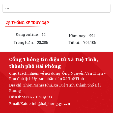
LIÊN KẾT WEB SITE
THỐNG KÊ TRUY CẬP
Đang online:
14
Hôm nay:
994