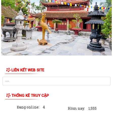
LIÊN KẾT WEB SITE
THỐNG KÊ TRUY CẬP
Đang online:
4
Hôm nay:
1,555