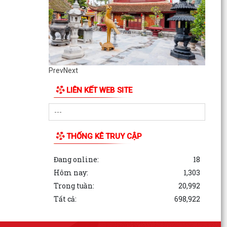
Prev
Next
LIÊN KẾT WEB SITE
THỐNG KÊ TRUY CẬP
Đang online:
18
Hôm nay:
1,303
Trong tuần:
20,992
Tất cả:
698,922