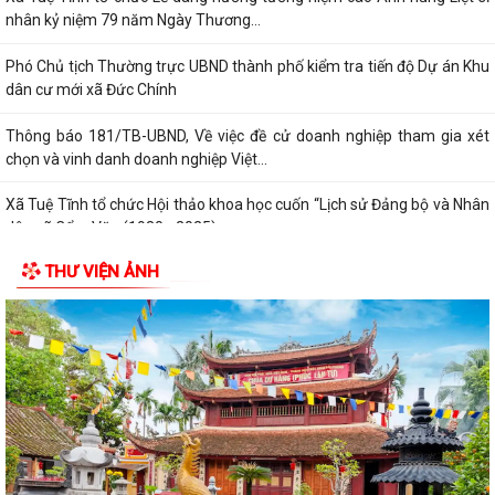
nhân kỷ niệm 79 năm Ngày Thương...
Phó Chủ tịch Thường trực UBND thành phố kiểm tra tiến độ Dự án Khu
dân cư mới xã Đức Chính
Thông báo 181/TB-UBND, Về việc đề cử doanh nghiệp tham gia xét
chọn và vinh danh doanh nghiệp Việt...
Xã Tuệ Tĩnh tổ chức Hội thảo khoa học cuốn “Lịch sử Đảng bộ và Nhân
dân xã Cẩm Văn (1930 - 2025)
THƯ VIỆN ẢNH
Nghị quyết điều chỉnh, bổ sung (lần 2) kế hoạch đầu tư công năm 2026
Kế hoạch 254 triển khai thực hiện Nghị định số 142/2026/NĐ-CP của
Chính phủ quy định chi tiết một...
Kỳ họp thứ Năm HĐND xã Tuệ Tĩnh khóa II xem xét nhiều nội dung
quan trọng về phát triển kinh tế -...
Xã Tuệ Tĩnh triển khai rà soát, đánh giá thành viên hộ nghèo, hộ cận
nghèo theo Nghị quyết số...