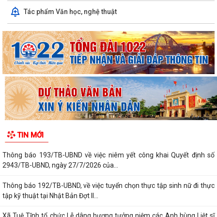
Thông báo 195/TB-UBND, về việc niêm yết công khai Quyết định số
Tác phẩm Văn học, nghệ thuật
2370/2026/QĐ-UBND, ngày 27/7/2026...
Thông báo 187/TB-UBND, về việc niêm yết công khai Quyết định
59/2026/QĐ-UBND, ngày 21/7/2026 của...
Thông báo 188/TB-UBND, về việc niêm yết công khai Quyết định
60/2026/QĐ-UBND, ngày 21/7/2026 của...
Thông báo 189/TB-UBND về việc tham gia Giải thưởng Chất lượng
Quốc Gia năm 2026
Thông báo 191/TB-UBND về việc phối hợp ứng tuyển ứng viên điều
TIN MỚI
dưỡng, nhân viên chăm sóc đi làm tại...
Thông báo 193/TB-UBND về việc niêm yết công khai Quyết định số
2943/TB-UBND, ngày 27/7/2026 của...
Thông báo 192/TB-UBND, về việc tuyển chọn thực tập sinh nữ đi thực
tập kỹ thuật tại Nhật Bản Đợt II...
Xã Tuệ Tĩnh tổ chức Lễ dâng hương tưởng niệm các Anh hùng Liệt sĩ