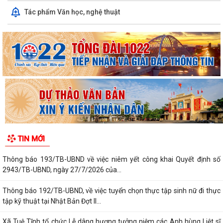
Thông báo 195/TB-UBND, về việc niêm yết công khai Quyết định số
Tác phẩm Văn học, nghệ thuật
2370/2026/QĐ-UBND, ngày 27/7/2026...
Thông báo 187/TB-UBND, về việc niêm yết công khai Quyết định
59/2026/QĐ-UBND, ngày 21/7/2026 của...
Thông báo 188/TB-UBND, về việc niêm yết công khai Quyết định
60/2026/QĐ-UBND, ngày 21/7/2026 của...
Thông báo 189/TB-UBND về việc tham gia Giải thưởng Chất lượng
Quốc Gia năm 2026
Thông báo 191/TB-UBND về việc phối hợp ứng tuyển ứng viên điều
TIN MỚI
dưỡng, nhân viên chăm sóc đi làm tại...
Thông báo 193/TB-UBND về việc niêm yết công khai Quyết định số
2943/TB-UBND, ngày 27/7/2026 của...
Thông báo 192/TB-UBND, về việc tuyển chọn thực tập sinh nữ đi thực
tập kỹ thuật tại Nhật Bản Đợt II...
Xã Tuệ Tĩnh tổ chức Lễ dâng hương tưởng niệm các Anh hùng Liệt sĩ