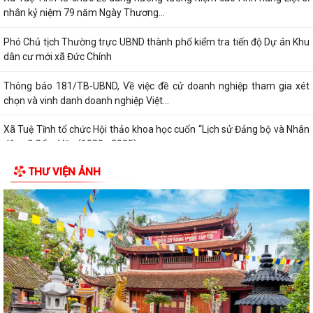
nhân kỷ niệm 79 năm Ngày Thương...
Phó Chủ tịch Thường trực UBND thành phố kiểm tra tiến độ Dự án Khu
dân cư mới xã Đức Chính
Thông báo 181/TB-UBND, Về việc đề cử doanh nghiệp tham gia xét
chọn và vinh danh doanh nghiệp Việt...
Xã Tuệ Tĩnh tổ chức Hội thảo khoa học cuốn “Lịch sử Đảng bộ và Nhân
dân xã Cẩm Văn (1930 - 2025)
THƯ VIỆN ẢNH
Nghị quyết điều chỉnh, bổ sung (lần 2) kế hoạch đầu tư công năm 2026
Kế hoạch 254 triển khai thực hiện Nghị định số 142/2026/NĐ-CP của
Chính phủ quy định chi tiết một...
Kỳ họp thứ Năm HĐND xã Tuệ Tĩnh khóa II xem xét nhiều nội dung
quan trọng về phát triển kinh tế -...
Xã Tuệ Tĩnh triển khai rà soát, đánh giá thành viên hộ nghèo, hộ cận
nghèo theo Nghị quyết số...