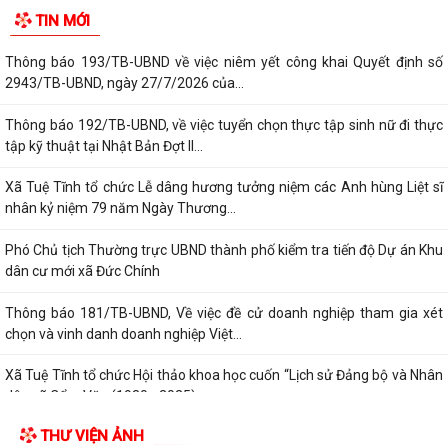
TIN MỚI
dưỡng, nhân viên chăm sóc đi làm tại...
Thông báo 193/TB-UBND về việc niêm yết công khai Quyết định số
2943/TB-UBND, ngày 27/7/2026 của...
Thông báo 192/TB-UBND, về việc tuyển chọn thực tập sinh nữ đi thực
tập kỹ thuật tại Nhật Bản Đợt II...
Xã Tuệ Tĩnh tổ chức Lễ dâng hương tưởng niệm các Anh hùng Liệt sĩ
nhân kỷ niệm 79 năm Ngày Thương...
Phó Chủ tịch Thường trực UBND thành phố kiểm tra tiến độ Dự án Khu
dân cư mới xã Đức Chính
Thông báo 181/TB-UBND, Về việc đề cử doanh nghiệp tham gia xét
chọn và vinh danh doanh nghiệp Việt...
Xã Tuệ Tĩnh tổ chức Hội thảo khoa học cuốn “Lịch sử Đảng bộ và Nhân
dân xã Cẩm Văn (1930 - 2025)
THƯ VIỆN ẢNH
Nghị quyết điều chỉnh, bổ sung (lần 2) kế hoạch đầu tư công năm 2026