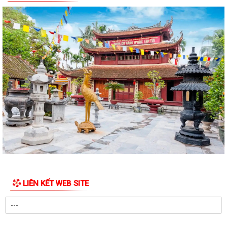
Kế hoạch 254 triển khai thực hiện Nghị định số 142/2026/NĐ-CP của
Chính phủ quy định chi tiết một...
Kỳ họp thứ Năm HĐND xã Tuệ Tĩnh khóa II xem xét nhiều nội dung
quan trọng về phát triển kinh tế -...
Xã Tuệ Tĩnh triển khai rà soát, đánh giá thành viên hộ nghèo, hộ cận
nghèo theo Nghị quyết số...
Xã Tuệ Tĩnh tổ chức các đoàn thăm, tặng quà Mẹ Việt Nam Anh hùng,
người có công và thân nhân liệt...
Kế hoạch 214/KH-UBND Triển khai thực hiện Quyết định số 350/QĐ-
TTg ngày 26/02/2026 của Thủ tướng...
Nghị quyết số 13/NQ-HĐND về Đề án sắp xếp các thôn trên địa bàn xã
LIÊN KẾT WEB SITE
Tuệ Tĩnh
Đảng ủy xã sơ kết công tác xây dựng Đảng, Chính quyền, MTTQ và các
tổ chức CTXH 6 tháng đầu năm.