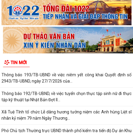
Thông báo 187/TB-UBND, về việc niêm yết công khai Quyết định
59/2026/QĐ-UBND, ngày 21/7/2026 của...
Thông báo 188/TB-UBND, về việc niêm yết công khai Quyết định
60/2026/QĐ-UBND, ngày 21/7/2026 của...
Thông báo 189/TB-UBND về việc tham gia Giải thưởng Chất lượng
Quốc Gia năm 2026
Thông báo 191/TB-UBND về việc phối hợp ứng tuyển ứng viên điều
TIN MỚI
dưỡng, nhân viên chăm sóc đi làm tại...
Thông báo 193/TB-UBND về việc niêm yết công khai Quyết định số
2943/TB-UBND, ngày 27/7/2026 của...
Thông báo 192/TB-UBND, về việc tuyển chọn thực tập sinh nữ đi thực
tập kỹ thuật tại Nhật Bản Đợt II...
Xã Tuệ Tĩnh tổ chức Lễ dâng hương tưởng niệm các Anh hùng Liệt sĩ
nhân kỷ niệm 79 năm Ngày Thương...
Phó Chủ tịch Thường trực UBND thành phố kiểm tra tiến độ Dự án Khu