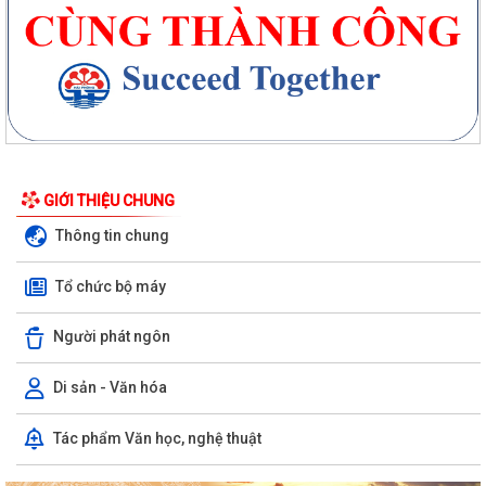
GIỚI THIỆU CHUNG
Thông tin chung
Tổ chức bộ máy
Người phát ngôn
Di sản - Văn hóa
Thông báo 195/TB-UBND, về việc niêm yết công khai Quyết định số
Tác phẩm Văn học, nghệ thuật
2370/2026/QĐ-UBND, ngày 27/7/2026...