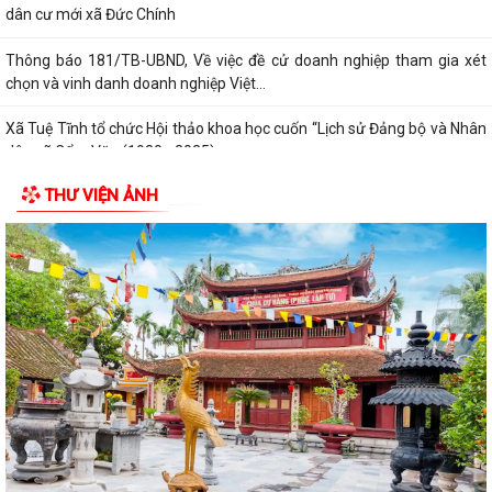
dân cư mới xã Đức Chính
Thông báo 181/TB-UBND, Về việc đề cử doanh nghiệp tham gia xét
chọn và vinh danh doanh nghiệp Việt...
Xã Tuệ Tĩnh tổ chức Hội thảo khoa học cuốn “Lịch sử Đảng bộ và Nhân
dân xã Cẩm Văn (1930 - 2025)
THƯ VIỆN ẢNH
Nghị quyết điều chỉnh, bổ sung (lần 2) kế hoạch đầu tư công năm 2026
Kế hoạch 254 triển khai thực hiện Nghị định số 142/2026/NĐ-CP của
Chính phủ quy định chi tiết một...
Kỳ họp thứ Năm HĐND xã Tuệ Tĩnh khóa II xem xét nhiều nội dung
quan trọng về phát triển kinh tế -...
Xã Tuệ Tĩnh triển khai rà soát, đánh giá thành viên hộ nghèo, hộ cận
nghèo theo Nghị quyết số...
Xã Tuệ Tĩnh tổ chức các đoàn thăm, tặng quà Mẹ Việt Nam Anh hùng,
người có công và thân nhân liệt...