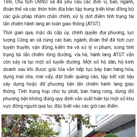
Tĩnh, Chủ tịch UBND xã đã yêu cầu các đơn vị, ban, ngành,
đoàn thể và các thôn trên địa bàn tập trung triển khai đồng bộ
các giải pháp nhằm chấn chỉnh, xử lý dứt điểm tình trạng tái
lấn chiếm hành lang an toàn giao thông (ATGT).
Thời gian qua, mặc dù cấp ủy, chính quyền địa phương, lực
lượng Công an xã cùng các ban, ngành, đoàn thể đã tích cực
tuyên truyền, vận động, kiểm tra và xử lý vi phạm, song tình
trạng tái lấn chiếm lòng đường, vỉa hè, hành lang ATGT vẫn
còn xảy ra tại một số tuyến đường. Một số hộ dân, hộ kinh
doanh sau khi được giải tỏa vẫn tiếp tục bày bán hàng hóa,
dựng mái che, mái vẩy, đặt biển quảng cáo, tập kết vật liệu
xây dựng hoặc để phương tiện lấn chiếm hành lang giao
thông. Tình trạng họp chợ tự phát, bán hàng rong, dừng đỗ
phương tiện không đúng quy định vẫn xuất hiện tại một số khu
vực đông người qua lại, đặc biệt vào các giờ cao điểm.