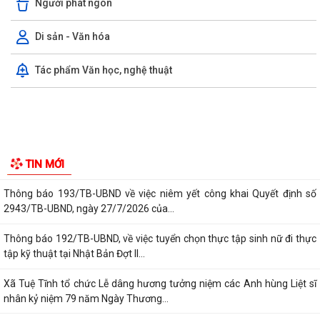
Người phát ngôn
Thông báo 195/TB-UBND, về việc niêm yết công khai Quyết định số
2370/2026/QĐ-UBND, ngày 27/7/2026...
Di sản - Văn hóa
Thông báo 187/TB-UBND, về việc niêm yết công khai Quyết định
Tác phẩm Văn học, nghệ thuật
59/2026/QĐ-UBND, ngày 21/7/2026 của...
Thông báo 188/TB-UBND, về việc niêm yết công khai Quyết định
60/2026/QĐ-UBND, ngày 21/7/2026 của...
Thông báo 189/TB-UBND về việc tham gia Giải thưởng Chất lượng
Quốc Gia năm 2026
Thông báo 191/TB-UBND về việc phối hợp ứng tuyển ứng viên điều
TIN MỚI
dưỡng, nhân viên chăm sóc đi làm tại...
Thông báo 193/TB-UBND về việc niêm yết công khai Quyết định số
2943/TB-UBND, ngày 27/7/2026 của...
Thông báo 192/TB-UBND, về việc tuyển chọn thực tập sinh nữ đi thực
tập kỹ thuật tại Nhật Bản Đợt II...