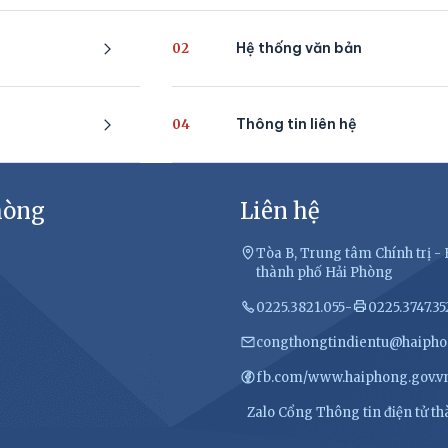
Hệ thống văn bản
02
Thông tin liên hệ
04
hòng
Liên hệ
Tòa B, Trung tâm Chính trị 
thành phố Hải Phòng
0225.3821.055
-
0225.3747.35
congthongtindientu@haipho
fb.com/www.haiphong.gov.v
Zalo Cổng Thông tin điện tử t