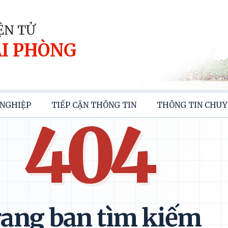
ỆN TỬ
I PHÒNG
NGHIỆP
TIẾP CẬN THÔNG TIN
THÔNG TIN CHUY
404
ang bạn tìm kiếm