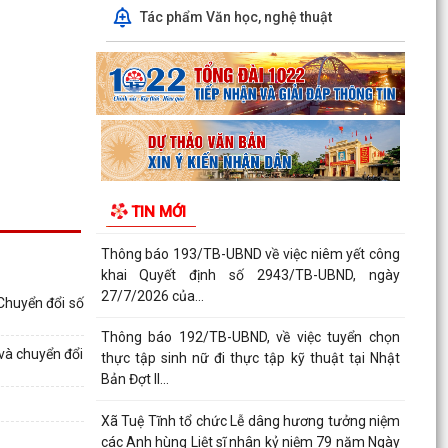
Tác phẩm Văn học, nghệ thuật
Thông báo 188/TB-UBND, về việc niêm yết công
khai Quyết định 60/2026/QĐ-UBND, ngày
21/7/2026 của...
Thông báo 189/TB-UBND về việc tham gia Giải
thưởng Chất lượng Quốc Gia năm 2026
Thông báo 191/TB-UBND về việc phối hợp ứng
tuyển ứng viên điều dưỡng, nhân viên chăm sóc
TIN MỚI
đi làm tại...
Thông báo 193/TB-UBND về việc niêm yết công
khai Quyết định số 2943/TB-UBND, ngày
27/7/2026 của...
Chuyển đổi số
Thông báo 192/TB-UBND, về việc tuyển chọn
và chuyển đổi
thực tập sinh nữ đi thực tập kỹ thuật tại Nhật
Bản Đợt II...
Xã Tuệ Tĩnh tổ chức Lễ dâng hương tưởng niệm
các Anh hùng Liệt sĩ nhân kỷ niệm 79 năm Ngày