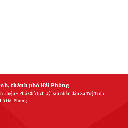
ĩnh, thành phố Hải Phòng
n Thiện - Phó Chủ tịch Uỷ ban nhân dân Xã Tuệ Tĩnh
 phố Hải Phòng