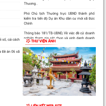
Thương...
Phó Chủ tịch Thường trực UBND thành phố
kiểm tra tiến độ Dự án Khu dân cư mới xã Đức
Chính
Thông báo 181/TB-UBND, Về việc đề cử doanh
nghiệp tham gia xét chọn và vinh danh doanh
 số, cải cách
THƯ VIỆN ẢNH
nghiệp Việt...
à Đề án 06 xã
Xã Tuệ Tĩnh tổ chức Hội thảo khoa học cuốn
“Lịch sử Đảng bộ và Nhân dân xã Cẩm Văn
(1930 - 2025)
Nghị quyết điều chỉnh, bổ sung (lần 2) kế hoạch
đầu tư công năm 2026
Kế hoạch 254 triển khai thực hiện Nghị định số
142/2026/NĐ-CP của Chính phủ quy định chi
tiết một...
LIÊN KẾT WEB SITE