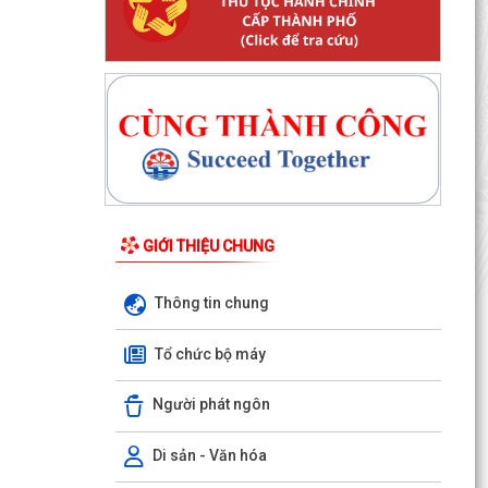
GIỚI THIỆU CHUNG
Thông tin chung
Thông báo 195/TB-UBND, về việc niêm yết công
Tổ chức bộ máy
khai Quyết định số 2370/2026/QĐ-UBND, ngày
27/7/2026...
Người phát ngôn
Thông báo 187/TB-UBND, về việc niêm yết công
khai Quyết định 59/2026/QĐ-UBND, ngày
Di sản - Văn hóa
21/7/2026 của...