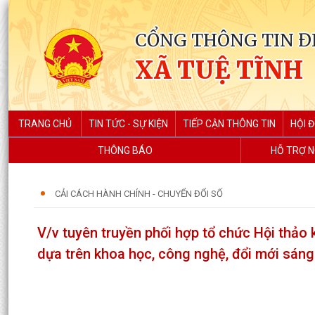
CỔNG THÔNG TIN Đ
XÃ TUỆ TĨNH
TRANG CHỦ
TIN TỨC - SỰ KIỆN
TIẾP CẬN THÔNG TIN
HỘI 
THÔNG BÁO
HỖ TRỢ N
CẢI CÁCH HÀNH CHÍNH - CHUYỂN ĐỔI SỐ
V/v tuyên truyền phối hợp tổ chức Hội thảo 
dựa trên khoa học, công nghệ, đổi mới sáng