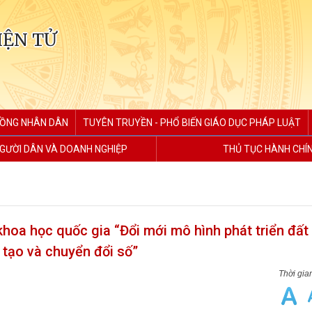
IỆN TỬ
ĐỒNG NHÂN DÂN
TUYÊN TRUYỀN - PHỔ BIẾN GIÁO DỤC PHÁP LUẬT
GƯỜI DÂN VÀ DOANH NGHIỆP
THỦ TỤC HÀNH CHÍ
khoa học quốc gia “Đổi mới mô hình phát triển đấ
 tạo và chuyển đổi số”