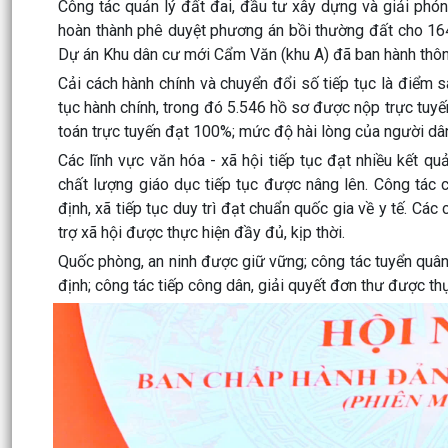
Công tác quản lý đất đai, đầu tư xây dựng và giải ph
hoàn thành phê duyệt phương án bồi thường đất cho 164 
Dự án Khu dân cư mới Cẩm Văn (khu A) đã ban hành thông
Cải cách hành chính và chuyển đổi số tiếp tục là điểm 
tục hành chính, trong đó 5.546 hồ sơ được nộp trực tuyế
toán trực tuyến đạt 100%; mức độ hài lòng của người dâ
Các lĩnh vực văn hóa - xã hội tiếp tục đạt nhiều kết 
chất lượng giáo dục tiếp tục được nâng lên. Công tá
định, xã tiếp tục duy trì đạt chuẩn quốc gia về y tế. Cá
trợ xã hội được thực hiện đầy đủ, kịp thời.
Quốc phòng, an ninh được giữ vững; công tác tuyển quân h
định; công tác tiếp công dân, giải quyết đơn thư được th