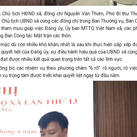
y, Chủ tịch HĐND xã; đồng chí Nguyễn Văn Thơm, Phó Bí thư Th
, Chủ tịch UBND xã cùng các đồng chí trong Ban Thường vụ, Ban 
n tham mưu giúp việc Đảng ủy, Ủy ban MTTQ Việt Nam xã, các ph
ng Ban Công tác Mặt trận các thôn.
 mặc dù còn nhiều khó khăn, nhất là sau khi thực hiện sắp xếp đ
o quyết liệt của Đảng ủy, sự điều hành hiệu quả của UBND xã cù
đạt được nhiều kết quả quan trọng trên tất cả các lĩnh vực.
ồng bộ các nhiệm vụ theo phương châm "6 rõ": rõ người, rõ việc
ệm vụ trọng tâm được triển khai quyết liệt ngay từ đầu năm.