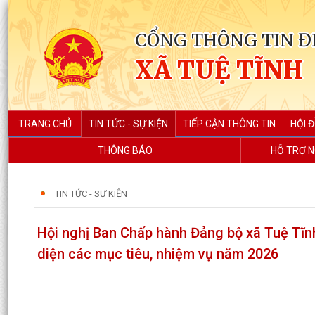
CỔNG THÔNG TIN Đ
XÃ TUỆ TĨNH
TRANG CHỦ
TIN TỨC - SỰ KIỆN
TIẾP CẬN THÔNG TIN
HỘI 
THÔNG BÁO
HỖ TRỢ N
TIN TỨC - SỰ KIỆN
Hội nghị Ban Chấp hành Đảng bộ xã Tuệ Tĩnh
diện các mục tiêu, nhiệm vụ năm 2026