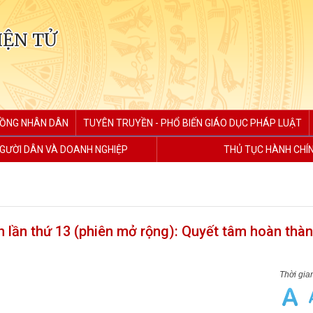
IỆN TỬ
ĐỒNG NHÂN DÂN
TUYÊN TRUYỀN - PHỔ BIẾN GIÁO DỤC PHÁP LUẬT
GƯỜI DÂN VÀ DOANH NGHIỆP
THỦ TỤC HÀNH CHÍ
 lần thứ 13 (phiên mở rộng): Quyết tâm hoàn thà