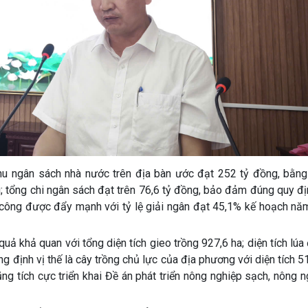
g thu ngân sách nhà nước trên địa bàn ước đạt 252 tỷ đồng, bằn
; tổng chi ngân sách đạt trên 76,6 tỷ đồng, bảo đảm đúng quy đ
tư công được đẩy mạnh với tỷ lệ giải ngân đạt 45,1% kế hoạch nă
uả khả quan với tổng diện tích gieo trồng 927,6 ha; diện tích lúa
ng định vị thế là cây trồng chủ lực của địa phương với diện tích 5
g tích cực triển khai Đề án phát triển nông nghiệp sạch, nông 