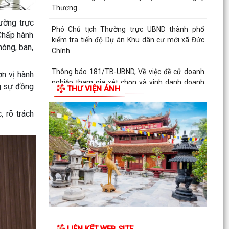
Kỳ họp thứ Năm HĐND xã Tuệ Tĩnh khóa II xem
ường trực
xét nhiều nội dung quan trọng về phát triển kinh
Chấp hành
tế -...
òng, ban,
Xã Tuệ Tĩnh triển khai rà soát, đánh giá thành
viên hộ nghèo, hộ cận nghèo theo Nghị quyết
ơn vị hành
số...
ng sự đồng
THƯ VIỆN ẢNH
Xã Tuệ Tĩnh tổ chức các đoàn thăm, tặng quà
, rõ trách
Mẹ Việt Nam Anh hùng, người có công và thân
nhân liệt...
Kế hoạch 214/KH-UBND Triển khai thực hiện
Quyết định số 350/QĐ-TTg ngày 26/02/2026
của Thủ tướng...
Nghị quyết số 13/NQ-HĐND về Đề án sắp xếp
các thôn trên địa bàn xã Tuệ Tĩnh
Đảng ủy xã sơ kết công tác xây dựng Đảng,
LIÊN KẾT WEB SITE