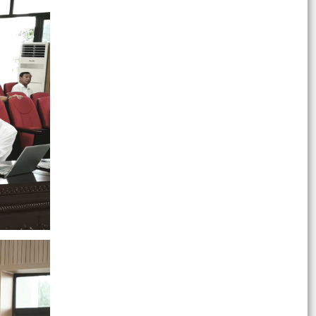
Xã Tuệ Tĩnh hoàn thành lớp bồi dưỡng, tập huấn
lý luận chính trị hè năm 2026 cho đội ngũ cán
bộ...
Thông báo về việc lựa chọn đơn vị tổ chức đấu
giá tài sản
Thông báo 163/TB-UBND Về việc công khai
danh sách các hộ kinh doanh đã thực hiện các
thủ tục hành...
Thông báo 162/TB-UBND, ngày 08/7/2026 Về
việc công khai danh mục thủ tục hành chính
được sửa đổi,...
Tuyên truyền cảnh giác lừa đảo bảo vệ thông
tin, bảo vệ người thân trong chiến dịch 500 ngày
đêm...
MTTQ và các tổ chức chính trị - xã hội xã Tuệ
Tĩnh sơ kết công tác 6 tháng đầu năm 2026 và