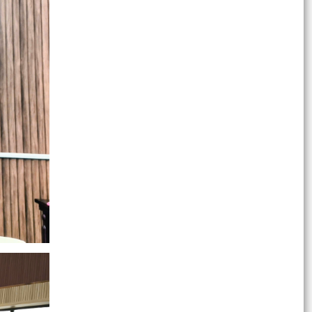
kiến thức cho cán bộ, đảng viên cơ sở năm 2026
Chương trình làm việc của lãnh đạo UBND xã
Tuệ Tĩnh tuần từ 13/7/2026 - 17/7/2026
Công văn 1563/UBND-KT, ngày 13/7/2026 về
việc Thông tin về chương trình cập nhật phần
mềm cho cụm...
Báo cáo Kết quả triển khai thực hiện mô hình
"Chính quyền thân thiện" 6 tháng đầu năm 2026
Giấy mời tiếp công dân định kỳ của Chủ tịch Ủy
ban nhân dân xã ngày 15/7/2026
Quyết định Công khai Ngân sách xã quý II, 6
tháng năm 2026
Xã Tuệ Tĩnh tổ chức Hội nghị tổng kết thực hiện
Luật Quốc phòng năm 2018, Luật Dân quân tự
vệ năm...