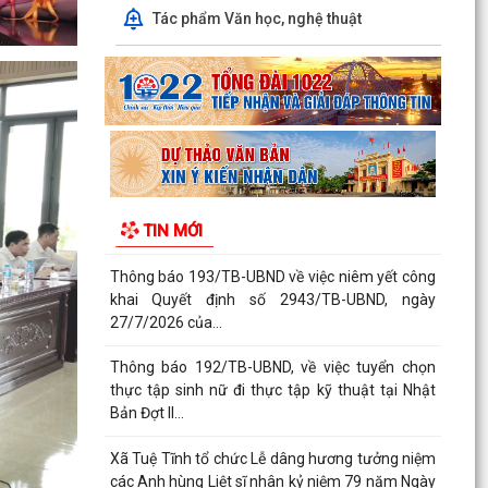
Xã Tuệ Tĩnh tổ chức Lễ dâng hương tưởng niệm
Tác phẩm Văn học, nghệ thuật
các Anh hùng Liệt sĩ nhân kỷ niệm 79 năm Ngày
Thương...
Phó Chủ tịch Thường trực UBND thành phố
kiểm tra tiến độ Dự án Khu dân cư mới xã Đức
Chính
Thông báo 181/TB-UBND, Về việc đề cử doanh
nghiệp tham gia xét chọn và vinh danh doanh
TIN MỚI
nghiệp Việt...
Xã Tuệ Tĩnh tổ chức Hội thảo khoa học cuốn
“Lịch sử Đảng bộ và Nhân dân xã Cẩm Văn
(1930 - 2025)
Nghị quyết điều chỉnh, bổ sung (lần 2) kế hoạch
đầu tư công năm 2026
Kế hoạch 254 triển khai thực hiện Nghị định số
142/2026/NĐ-CP của Chính phủ quy định chi
tiết một...