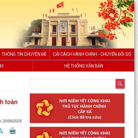
THÔNG TIN CHUYÊN ĐỀ
CẢI CÁCH HÀNH CHÍNH - CHUYỂN ĐỔI SỐ
NH
HỆ THỐNG VĂN BẢN
nh toàn
Thông báo 195/TB-UBND, về việc niêm yết công
khai Quyết định số 2370/2026/QĐ-UBND, ngày
27/7/2026...
30/06/2026
Thông báo 187/TB-UBND, về việc niêm yết công
khai Quyết định 59/2026/QĐ-UBND, ngày