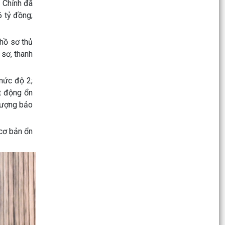
 Chính đã
Thông báo 70/TB-DGTL đấu giá tài sản
6 tỷ đồng;
Đảng bộ các Cơ quan Đảng sơ kết công tác xây
dựng Đảng 6 tháng đầu năm 2026, triển khai
 hồ sơ thủ
nhiệm vụ 6...
 sơ, thanh
Khai mạc lớp bồi dưỡng kiến thức Quốc phòng
 mức độ 2;
an ninh đối tượng 4
t động ổn
Xã Tuệ Tĩnh sơ kết hoạt động Ban Công tác 35
 tượng bảo
Đảng ủy xã 6 tháng đầu năm, triển khai nhiệm
vụ trọng...
 cơ bản ổn
Thông báo số 152/TB-VP, Thông báo về việc
công khai thu, chi ngân sách 6 tháng đầu năm
2026
Thông báo số 151/TB-VP, Thông báo kết quả
lựa chọn tổ chức hành nghề đấu giá
Xã Tuệ Tĩnh khai mạc lớp bồi dưỡng cập nhật