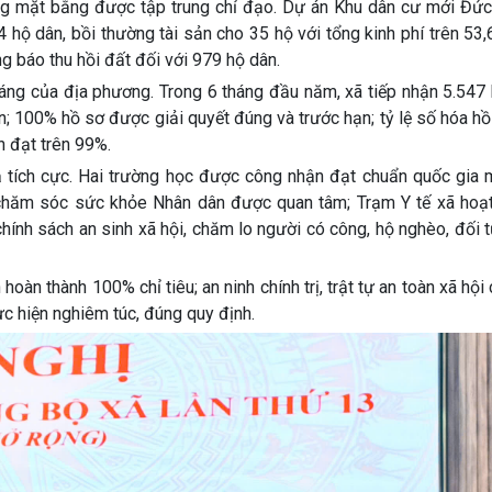
óng mặt bằng được tập trung chỉ đạo. Dự án Khu dân cư mới Đức
hộ dân, bồi thường tài sản cho 35 hộ với tổng kinh phí trên 53,
 báo thu hồi đất đối với 979 hộ dân.
sáng của địa phương. Trong 6 tháng đầu năm, xã tiếp nhận 5.547
n; 100% hồ sơ được giải quyết đúng và trước hạn; tỷ lệ số hóa hồ
n đạt trên 99%.
quả tích cực. Hai trường học được công nhận đạt chuẩn quốc gia
c chăm sóc sức khỏe Nhân dân được quan tâm; Trạm Y tế xã hoạ
c chính sách an sinh xã hội, chăm lo người có công, hộ nghèo, đối
oàn thành 100% chỉ tiêu; an ninh chính trị, trật tự an toàn xã hội
ực hiện nghiêm túc, đúng quy định.