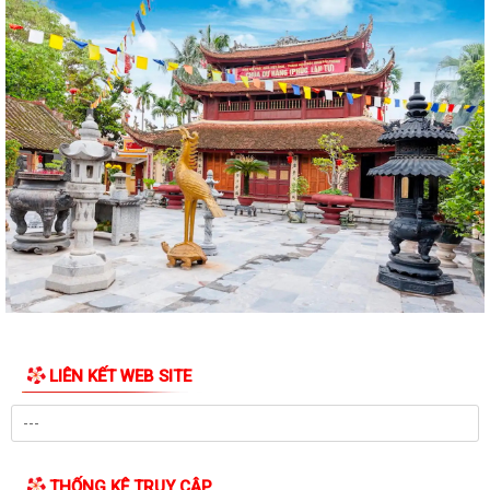
Kế hoạch 254 triển khai thực hiện Nghị định số 142/2026/NĐ-CP của
Chính phủ quy định chi tiết một...
Kỳ họp thứ Năm HĐND xã Tuệ Tĩnh khóa II xem xét nhiều nội dung
quan trọng về phát triển kinh tế -...
Xã Tuệ Tĩnh triển khai rà soát, đánh giá thành viên hộ nghèo, hộ cận
nghèo theo Nghị quyết số...
Xã Tuệ Tĩnh tổ chức các đoàn thăm, tặng quà Mẹ Việt Nam Anh hùng,
người có công và thân nhân liệt...
Kế hoạch 214/KH-UBND Triển khai thực hiện Quyết định số 350/QĐ-
TTg ngày 26/02/2026 của Thủ tướng...
Nghị quyết số 13/NQ-HĐND về Đề án sắp xếp các thôn trên địa bàn xã
LIÊN KẾT WEB SITE
Tuệ Tĩnh
Đảng ủy xã sơ kết công tác xây dựng Đảng, Chính quyền, MTTQ và các
tổ chức CTXH 6 tháng đầu năm.
THỐNG KÊ TRUY CẬP