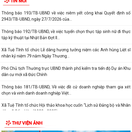
TIN MỚI
dưỡng, nhân viên chăm sóc đi làm tại...
Thông báo 193/TB-UBND về việc niêm yết công khai Quyết định số
2943/TB-UBND, ngày 27/7/2026 của...
Thông báo 192/TB-UBND, về việc tuyển chọn thực tập sinh nữ đi thực
tập kỹ thuật tại Nhật Bản Đợt II...
Xã Tuệ Tĩnh tổ chức Lễ dâng hương tưởng niệm các Anh hùng Liệt sĩ
nhân kỷ niệm 79 năm Ngày Thương...
Phó Chủ tịch Thường trực UBND thành phố kiểm tra tiến độ Dự án Khu
dân cư mới xã Đức Chính
Thông báo 181/TB-UBND, Về việc đề cử doanh nghiệp tham gia xét
chọn và vinh danh doanh nghiệp Việt...
Xã Tuệ Tĩnh tổ chức Hội thảo khoa học cuốn “Lịch sử Đảng bộ và Nhân
dân xã Cẩm Văn (1930 - 2025)
THƯ VIỆN ẢNH
Nghị quyết điều chỉnh, bổ sung (lần 2) kế hoạch đầu tư công năm 2026