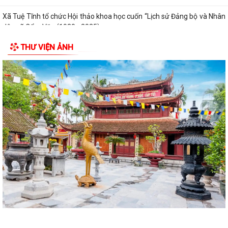
Xã Tuệ Tĩnh tổ chức Hội thảo khoa học cuốn “Lịch sử Đảng bộ và Nhân
dân xã Cẩm Văn (1930 - 2025)
THƯ VIỆN ẢNH
Nghị quyết điều chỉnh, bổ sung (lần 2) kế hoạch đầu tư công năm 2026
Kế hoạch 254 triển khai thực hiện Nghị định số 142/2026/NĐ-CP của
Chính phủ quy định chi tiết một...
Kỳ họp thứ Năm HĐND xã Tuệ Tĩnh khóa II xem xét nhiều nội dung
quan trọng về phát triển kinh tế -...
Xã Tuệ Tĩnh triển khai rà soát, đánh giá thành viên hộ nghèo, hộ cận
nghèo theo Nghị quyết số...
Xã Tuệ Tĩnh tổ chức các đoàn thăm, tặng quà Mẹ Việt Nam Anh hùng,
người có công và thân nhân liệt...
Kế hoạch 214/KH-UBND Triển khai thực hiện Quyết định số 350/QĐ-
TTg ngày 26/02/2026 của Thủ tướng...