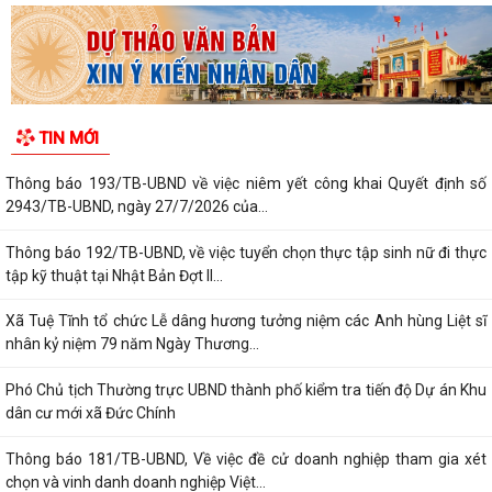
60/2026/QĐ-UBND, ngày 21/7/2026 của...
Thông báo 189/TB-UBND về việc tham gia Giải thưởng Chất lượng
Quốc Gia năm 2026
Thông báo 191/TB-UBND về việc phối hợp ứng tuyển ứng viên điều
TIN MỚI
dưỡng, nhân viên chăm sóc đi làm tại...
Thông báo 193/TB-UBND về việc niêm yết công khai Quyết định số
2943/TB-UBND, ngày 27/7/2026 của...
Thông báo 192/TB-UBND, về việc tuyển chọn thực tập sinh nữ đi thực
tập kỹ thuật tại Nhật Bản Đợt II...
Xã Tuệ Tĩnh tổ chức Lễ dâng hương tưởng niệm các Anh hùng Liệt sĩ
nhân kỷ niệm 79 năm Ngày Thương...
Phó Chủ tịch Thường trực UBND thành phố kiểm tra tiến độ Dự án Khu
dân cư mới xã Đức Chính
Thông báo 181/TB-UBND, Về việc đề cử doanh nghiệp tham gia xét
chọn và vinh danh doanh nghiệp Việt...