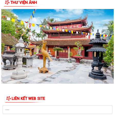
THƯ VIỆN ẢNH
Nghị quyết điều chỉnh, bổ sung (lần 2) kế hoạch đầu tư công năm 2026
Kế hoạch 254 triển khai thực hiện Nghị định số 142/2026/NĐ-CP của
Chính phủ quy định chi tiết một...
Kỳ họp thứ Năm HĐND xã Tuệ Tĩnh khóa II xem xét nhiều nội dung
quan trọng về phát triển kinh tế -...
Xã Tuệ Tĩnh triển khai rà soát, đánh giá thành viên hộ nghèo, hộ cận
nghèo theo Nghị quyết số...
Xã Tuệ Tĩnh tổ chức các đoàn thăm, tặng quà Mẹ Việt Nam Anh hùng,
người có công và thân nhân liệt...
Kế hoạch 214/KH-UBND Triển khai thực hiện Quyết định số 350/QĐ-
TTg ngày 26/02/2026 của Thủ tướng...
Nghị quyết số 13/NQ-HĐND về Đề án sắp xếp các thôn trên địa bàn xã
LIÊN KẾT WEB SITE
Tuệ Tĩnh
Đảng ủy xã sơ kết công tác xây dựng Đảng, Chính quyền, MTTQ và các