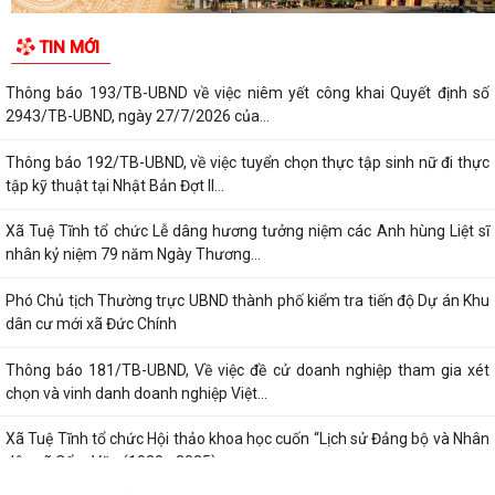
Thông báo 191/TB-UBND về việc phối hợp ứng tuyển ứng viên điều
TIN MỚI
dưỡng, nhân viên chăm sóc đi làm tại...
Thông báo 193/TB-UBND về việc niêm yết công khai Quyết định số
2943/TB-UBND, ngày 27/7/2026 của...
Thông báo 192/TB-UBND, về việc tuyển chọn thực tập sinh nữ đi thực
tập kỹ thuật tại Nhật Bản Đợt II...
Xã Tuệ Tĩnh tổ chức Lễ dâng hương tưởng niệm các Anh hùng Liệt sĩ
nhân kỷ niệm 79 năm Ngày Thương...
Phó Chủ tịch Thường trực UBND thành phố kiểm tra tiến độ Dự án Khu
dân cư mới xã Đức Chính
Thông báo 181/TB-UBND, Về việc đề cử doanh nghiệp tham gia xét
chọn và vinh danh doanh nghiệp Việt...
Xã Tuệ Tĩnh tổ chức Hội thảo khoa học cuốn “Lịch sử Đảng bộ và Nhân
dân xã Cẩm Văn (1930 - 2025)